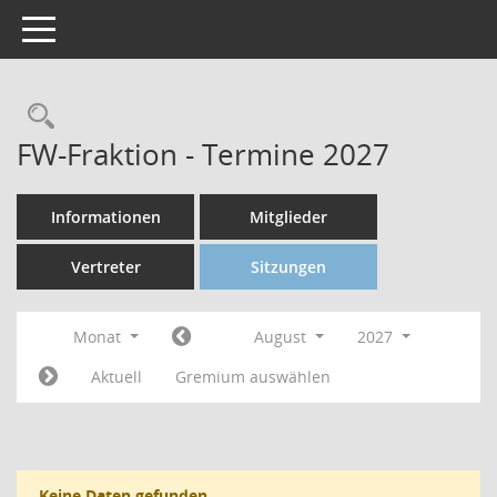
Toggle navigation
FW-Fraktion - Termine 2027
Informationen
Mitglieder
Vertreter
Sitzungen
Monat
August
2027
Aktuell
Gremium auswählen
Keine Daten gefunden.