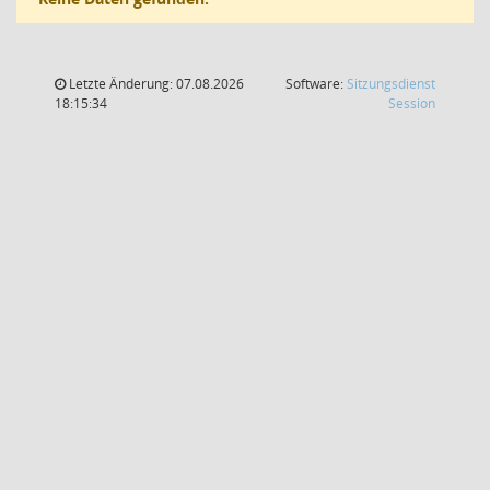
Letzte Änderung: 07.08.2026
Software:
Sitzungsdienst
(Wird in
18:15:34
Session