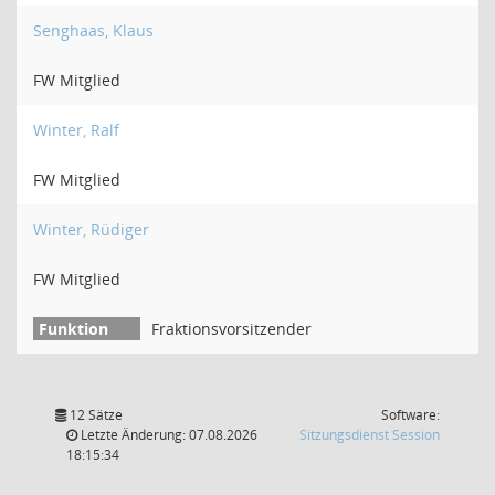
Senghaas, Klaus
FW Mitglied
Winter, Ralf
FW Mitglied
Winter, Rüdiger
FW Mitglied
Fraktionsvorsitzender
12 Sätze
Software:
(Wird in
Letzte Änderung: 07.08.2026
Sitzungsdienst
Session
18:15:34