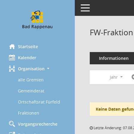
Toggle navigation
FW-Fraktion
Startseite
Kalender
Informationen
Organisation
Jahr
alle Gremien
Gemeinderat
Ortschaftsrat Fürfeld
Keine Daten gefun
Fraktionen
Vorgangsrecherche
Letzte Änderung: 07.08.