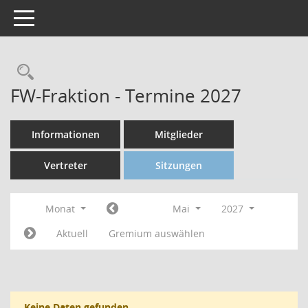
Toggle navigation
FW-Fraktion - Termine 2027
Informationen
Mitglieder
Vertreter
Sitzungen
Monat
Mai
2027
Aktuell
Gremium auswählen
Keine Daten gefunden.