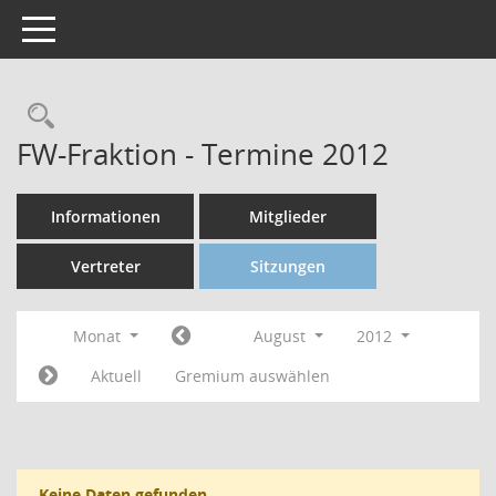
Toggle navigation
FW-Fraktion - Termine 2012
Informationen
Mitglieder
Vertreter
Sitzungen
Monat
August
2012
Aktuell
Gremium auswählen
Keine Daten gefunden.