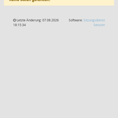
Letzte Änderung: 07.08.2026
Software:
Sitzungsdienst
(Wird in
18:15:34
Session