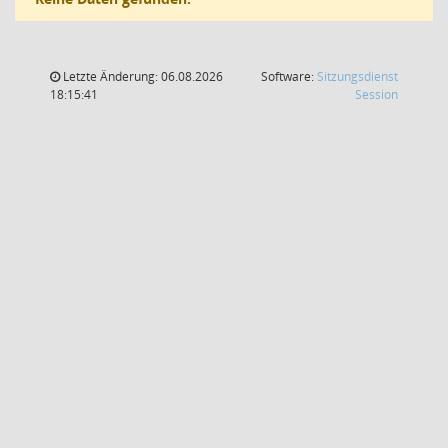
Letzte Änderung: 06.08.2026
Software:
Sitzungsdienst
(Wird in
18:15:41
Session