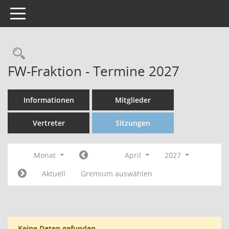
Toggle navigation
FW-Fraktion - Termine 2027
Informationen
Mitglieder
Vertreter
Sitzungen
Monat
April
2027
Aktuell
Gremium auswählen
Keine Daten gefunden.