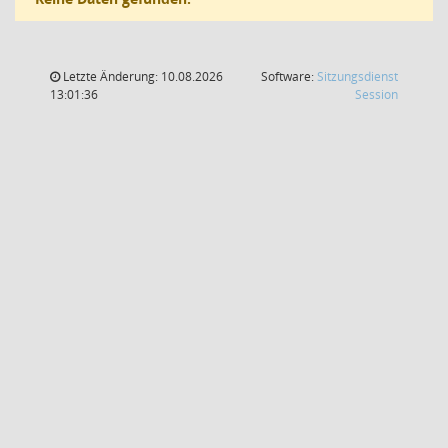
Letzte Änderung: 10.08.2026
Software:
Sitzungsdienst
(Wird in
13:01:36
Session