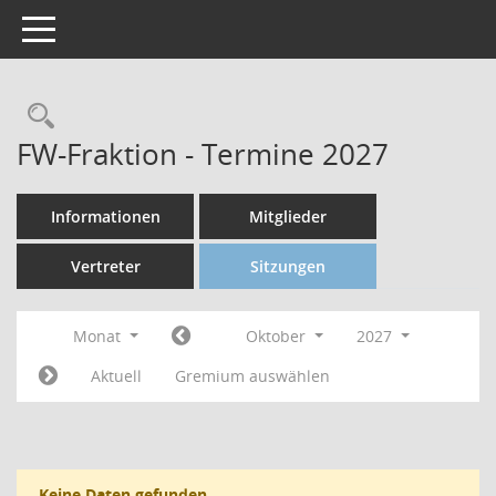
Toggle navigation
FW-Fraktion - Termine 2027
Informationen
Mitglieder
Vertreter
Sitzungen
Monat
Oktober
2027
Aktuell
Gremium auswählen
Keine Daten gefunden.