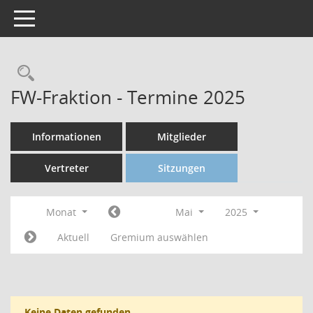
Toggle navigation
FW-Fraktion - Termine 2025
Informationen
Mitglieder
Vertreter
Sitzungen
Monat
Mai
2025
Aktuell
Gremium auswählen
Keine Daten gefunden.