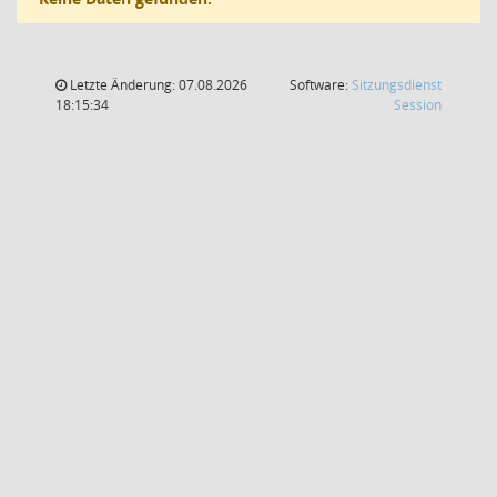
Letzte Änderung: 07.08.2026
Software:
Sitzungsdienst
(Wird in
18:15:34
Session