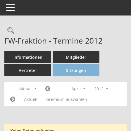
Toggle navigation
FW-Fraktion - Termine 2012
Informationen
Mitglieder
Vertreter
Sitzungen
Monat
April
2012
Aktuell
Gremium auswählen
Keine Daten gefunden.