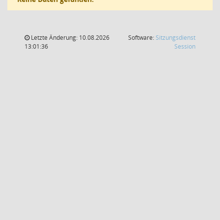
Letzte Änderung: 10.08.2026
Software:
Sitzungsdienst
(Wird in
13:01:36
Session