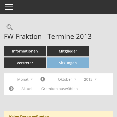
Toggle navigation
FW-Fraktion - Termine 2013
Informationen
Mitglieder
Vertreter
Sitzungen
Monat
Oktober
2013
Aktuell
Gremium auswählen
Keine Daten gefunden.