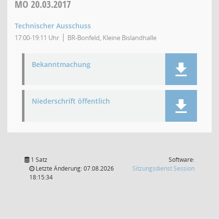
MO
20.03.2017
Technischer Ausschuss
17:00-19:11 Uhr
BR-Bonfeld, Kleine Bislandhalle
Bekanntmachung
Niederschrift öffentlich
1 Satz
Software:
(Wird in
Letzte Änderung: 07.08.2026
Sitzungsdienst
Session
18:15:34