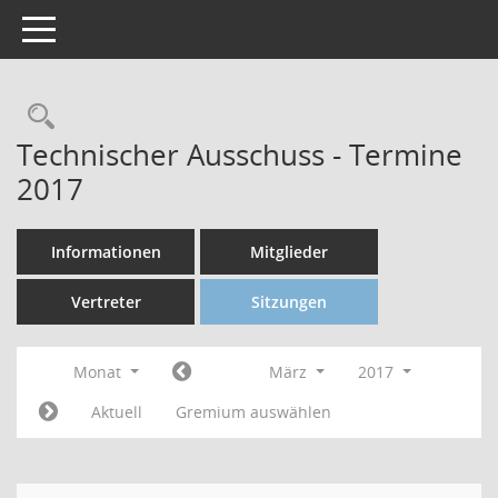
Toggle navigation
Technischer Ausschuss - Termine
2017
Informationen
Mitglieder
Vertreter
Sitzungen
Monat
März
2017
Aktuell
Gremium auswählen