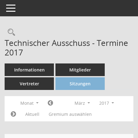
Toggle navigation
Technischer Ausschuss - Termine
2017
Informationen
Mitglieder
Vertreter
Sitzungen
Monat
März
2017
Aktuell
Gremium auswählen