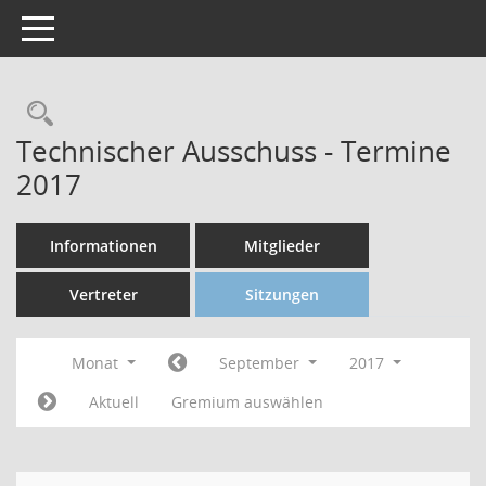
Toggle navigation
Technischer Ausschuss - Termine
2017
Informationen
Mitglieder
Vertreter
Sitzungen
Monat
September
2017
Aktuell
Gremium auswählen