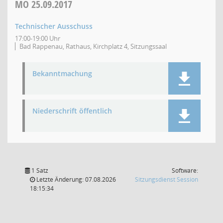
MO
25.09.2017
Technischer Ausschuss
17:00-19:00 Uhr
Bad Rappenau, Rathaus, Kirchplatz 4, Sitzungssaal
Bekanntmachung
Niederschrift öffentlich
1 Satz
Software:
(Wird in
Letzte Änderung: 07.08.2026
Sitzungsdienst
Session
18:15:34