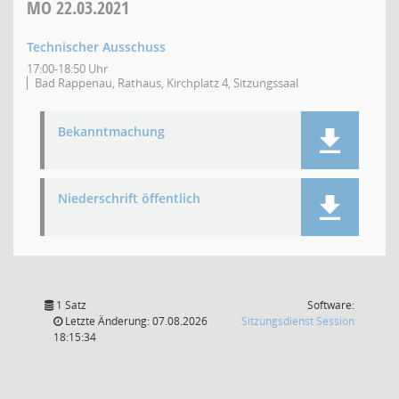
MO
22.03.2021
Technischer Ausschuss
17:00-18:50 Uhr
Bad Rappenau, Rathaus, Kirchplatz 4, Sitzungssaal
Bekanntmachung
Niederschrift öffentlich
1 Satz
Software:
(Wird in
Letzte Änderung: 07.08.2026
Sitzungsdienst
Session
18:15:34