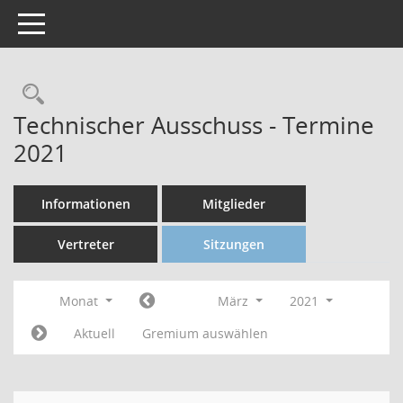
Toggle navigation
Technischer Ausschuss - Termine
2021
Informationen
Mitglieder
Vertreter
Sitzungen
Monat
März
2021
Aktuell
Gremium auswählen