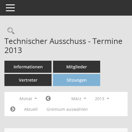
Toggle navigation
Technischer Ausschuss - Termine
2013
Informationen
Mitglieder
Vertreter
Sitzungen
Monat
März
2013
Aktuell
Gremium auswählen