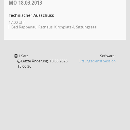
MO
18.03.2013
Technischer Ausschuss
17:00 Uhr
Bad Rappenau, Rathaus, Kirchplatz 4, Sitzungssaal
1 Satz
Software:
(Wird in
Letzte Änderung: 10.08.2026
Sitzungsdienst
Session
15:00:36