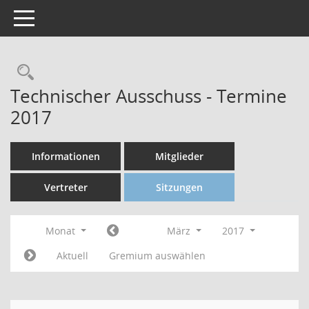
Toggle navigation
Technischer Ausschuss - Termine
2017
Informationen
Mitglieder
Vertreter
Sitzungen
Monat
März
2017
Aktuell
Gremium auswählen