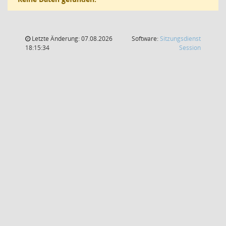
Letzte Änderung: 07.08.2026
Software:
Sitzungsdienst
(Wird in
18:15:34
Session