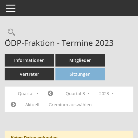
Toggle navigation
ÖDP-Fraktion - Termine 2023
Informationen
Mitglieder
Vertreter
Sitzungen
Quartal
Quartal 3
2023
Aktuell
Gremium auswählen
Keine Daten gefunden.