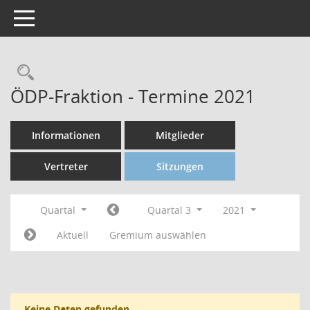
Toggle navigation
ÖDP-Fraktion - Termine 2021
Informationen
Mitglieder
Vertreter
Sitzungen
Quartal
Quartal 3
2021
Aktuell
Gremium auswählen
Keine Daten gefunden.