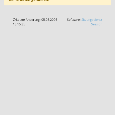
Letzte Änderung: 05.08.2026
Software:
Sitzungsdienst
(Wird in
18:15:35
Session