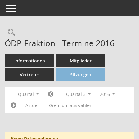
Toggle navigation
ÖDP-Fraktion - Termine 2016
Informationen
Mitglieder
Vertreter
Sitzungen
Quartal
Quartal 3
2016
Aktuell
Gremium auswählen
Keine Daten gefunden.