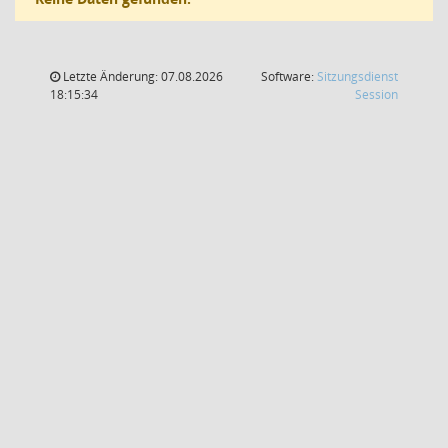
Letzte Änderung: 07.08.2026
Software:
Sitzungsdienst
(Wird in
18:15:34
Session