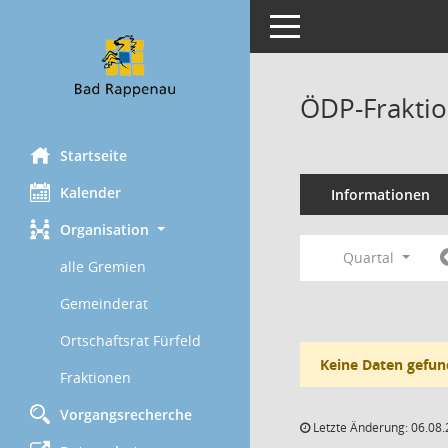
Toggle navigation
ÖDP-Fraktio
Startseite
Kalender
Informationen
Organisation
Quartal
alle Gremien
Gemeinderat
Ortschaftsrat Fürfeld
Keine Daten gefun
Fraktionen
Vorgangsrecherche
Letzte Änderung: 06.08.