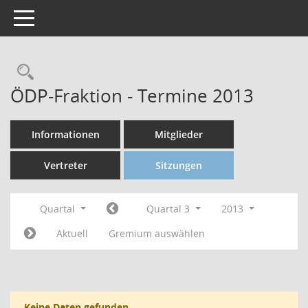
Toggle navigation
ÖDP-Fraktion - Termine 2013
Informationen
Mitglieder
Vertreter
Sitzungen
Quartal
Quartal 3
2013
Aktuell
Gremium auswählen
Keine Daten gefunden.