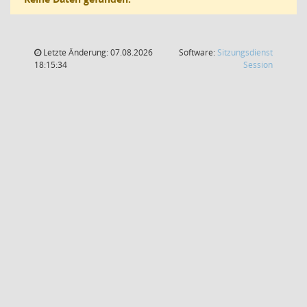
Letzte Änderung: 07.08.2026
Software:
Sitzungsdienst
(Wird in
18:15:34
Session