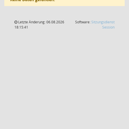
Letzte Änderung: 06.08.2026
Software:
Sitzungsdienst
(Wird in
18:15:41
Session