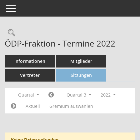
Toggle navigation
ÖDP-Fraktion - Termine 2022
Informationen
Mitglieder
Vertreter
Sitzungen
Quartal
Quartal 3
2022
Aktuell
Gremium auswählen
Keine Daten gefunden.