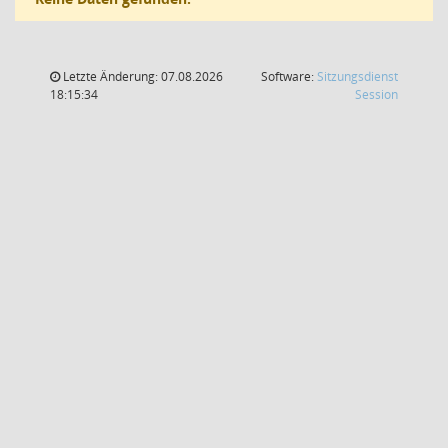
Letzte Änderung: 07.08.2026
Software:
Sitzungsdienst
(Wird in
18:15:34
Session