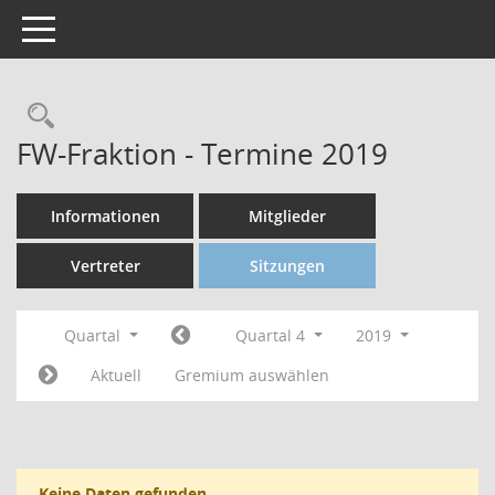
Toggle navigation
FW-Fraktion - Termine 2019
Informationen
Mitglieder
Vertreter
Sitzungen
Quartal
Quartal 4
2019
Aktuell
Gremium auswählen
Keine Daten gefunden.