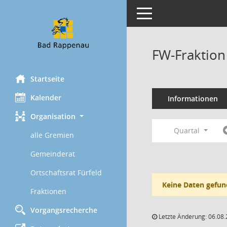
Toggle navigation
FW-Fraktion
Startseite
Kalender
Informationen
Organisation
Quartal
alle Gremien
Gemeinderat
Ortschaftsrat Fürfeld
Keine Daten gefun
Fraktionen
Vorgangsrecherche
Letzte Änderung: 06.08.