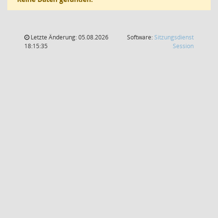
Letzte Änderung: 05.08.2026
Software:
Sitzungsdienst
(Wird in
18:15:35
Session