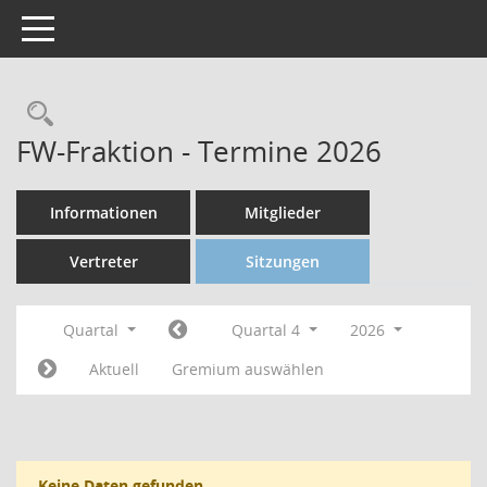
Toggle navigation
FW-Fraktion - Termine 2026
Informationen
Mitglieder
Vertreter
Sitzungen
Quartal
Quartal 4
2026
Aktuell
Gremium auswählen
Keine Daten gefunden.