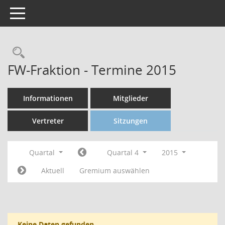
Toggle navigation
FW-Fraktion - Termine 2015
Informationen
Mitglieder
Vertreter
Sitzungen
Quartal
Quartal 4
2015
Aktuell
Gremium auswählen
Keine Daten gefunden.