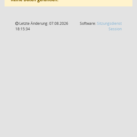
Letzte Änderung: 07.08.2026
Software:
Sitzungsdienst
(Wird in
18:15:34
Session