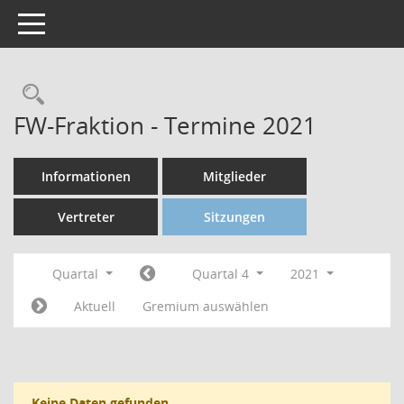
Toggle navigation
FW-Fraktion - Termine 2021
Informationen
Mitglieder
Vertreter
Sitzungen
Quartal
Quartal 4
2021
Aktuell
Gremium auswählen
Keine Daten gefunden.