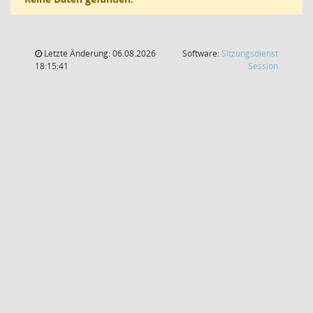
Letzte Änderung: 06.08.2026
Software:
Sitzungsdienst
(Wird in
18:15:41
Session