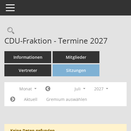
Toggle navigation
CDU-Fraktion - Termine 2027
Informationen
Mitglieder
Vertreter
Sitzungen
Monat
Juli
2027
Aktuell
Gremium auswählen
Keine Daten gefunden.