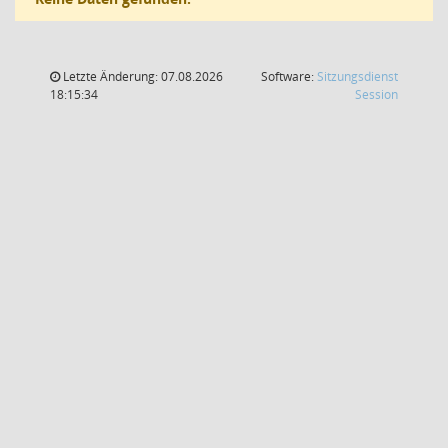
Letzte Änderung: 07.08.2026
Software:
Sitzungsdienst
(Wird in
18:15:34
Session