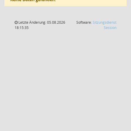
Letzte Änderung: 05.08.2026
Software:
Sitzungsdienst
(Wird in
18:15:35
Session