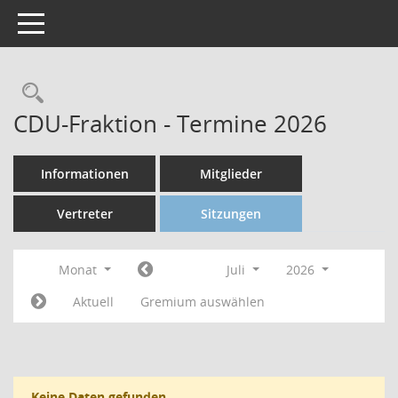
Toggle navigation
CDU-Fraktion - Termine 2026
Informationen
Mitglieder
Vertreter
Sitzungen
Monat
Juli
2026
Aktuell
Gremium auswählen
Keine Daten gefunden.