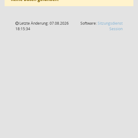
Letzte Änderung: 07.08.2026
Software:
Sitzungsdienst
(Wird in
18:15:34
Session