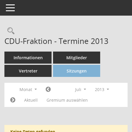
Toggle navigation
CDU-Fraktion - Termine 2013
Informationen
Mitglieder
Vertreter
Sitzungen
Monat
Juli
2013
Aktuell
Gremium auswählen
Keine Daten gefunden.