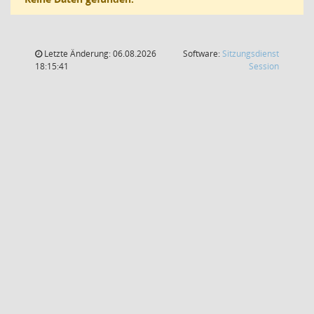
Letzte Änderung: 06.08.2026
Software:
Sitzungsdienst
(Wird in
18:15:41
Session