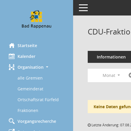
Toggle navigation
CDU-Fraktio
Startseite
Kalender
Informationen
Organisation
Monat
alle Gremien
Gemeinderat
Ortschaftsrat Fürfeld
Keine Daten gefun
Fraktionen
Vorgangsrecherche
Letzte Änderung: 07.08.