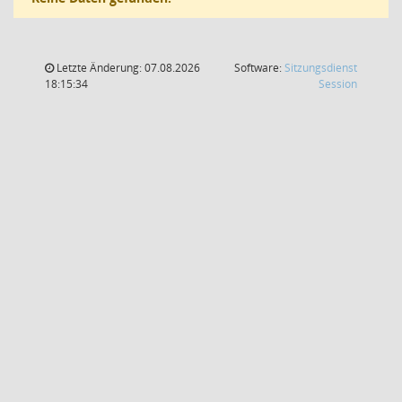
Letzte Änderung: 07.08.2026
Software:
Sitzungsdienst
(Wird in
18:15:34
Session