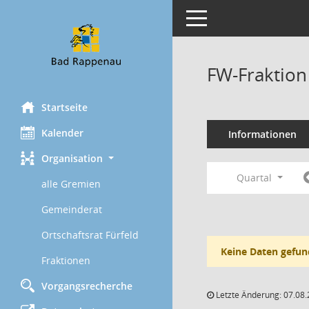
Toggle navigation
FW-Fraktion
Startseite
Kalender
Informationen
Organisation
Quartal
alle Gremien
Gemeinderat
Ortschaftsrat Fürfeld
Keine Daten gefun
Fraktionen
Vorgangsrecherche
Letzte Änderung: 07.08.