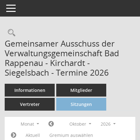
Toggle navigation
Gemeinsamer Ausschuss der
Verwaltungsgemeinschaft Bad
Rappenau - Kirchardt -
Siegelsbach - Termine 2026
Informationen
Mitglieder
Vertreter
Sitzungen
Monat
Oktober
2026
Aktuell
Gremium auswählen