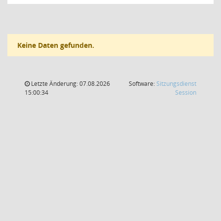
Keine Daten gefunden.
Letzte Änderung: 07.08.2026
Software:
Sitzungsdienst
(Wird in
15:00:34
Session