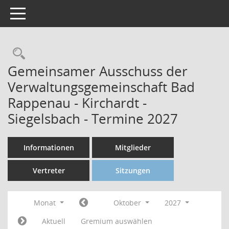
Toggle navigation
Gemeinsamer Ausschuss der
Verwaltungsgemeinschaft Bad
Rappenau - Kirchardt -
Siegelsbach - Termine 2027
Informationen
Mitglieder
Vertreter
Sitzungen
Monat
Oktober
2027
Aktuell
Gremium auswählen