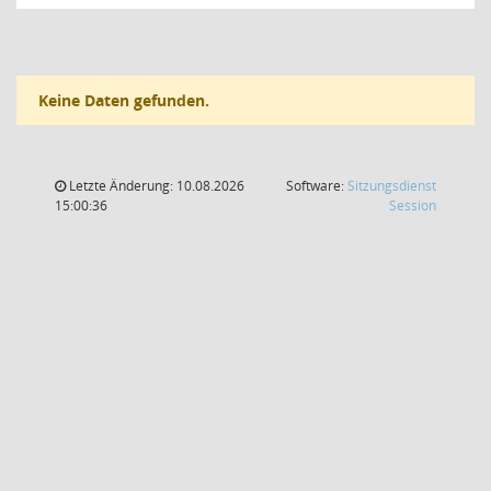
Keine Daten gefunden.
Letzte Änderung: 10.08.2026
Software:
Sitzungsdienst
(Wird in
15:00:36
Session