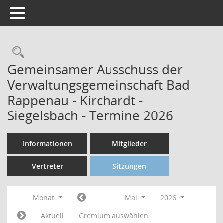
Toggle navigation
Gemeinsamer Ausschuss der
Verwaltungsgemeinschaft Bad
Rappenau - Kirchardt -
Siegelsbach - Termine 2026
Informationen
Mitglieder
Vertreter
Sitzungen
Monat
Mai
2026
Aktuell
Gremium auswählen