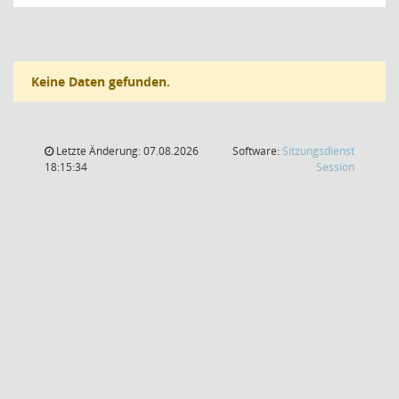
Keine Daten gefunden.
Letzte Änderung: 07.08.2026
Software:
Sitzungsdienst
(Wird in
18:15:34
Session