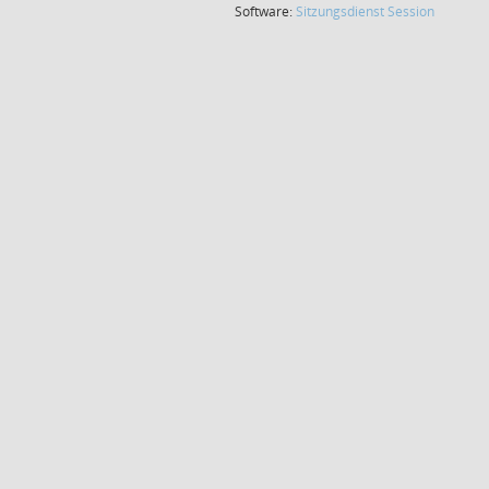
(Wird in
Software:
Sitzungsdienst
Session