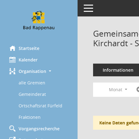
Toggle navigation
Gemeinsame
Kirchardt - 
Startseite
Kalender
Informationen
Organisation
alle Gremien
Monat
Gemeinderat
Ortschaftsrat Fürfeld
Fraktionen
Keine Daten gefun
Vorgangsrecherche