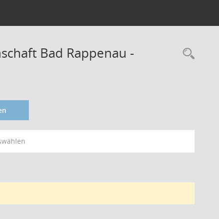
schaft Bad Rappenau -
en
swählen