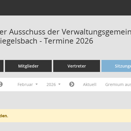
r Ausschuss der Verwaltungsgemein
Siegelsbach - Termine 2026
Mitglieder
Vertreter
Sitzung
Februar
2026
Aktuell
Gremium au
den.