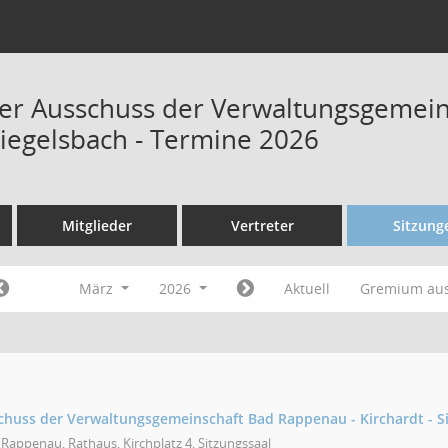
r Ausschuss der Verwaltungsgemein
Siegelsbach - Termine 2026
Mitglieder
Vertreter
Sitzung
März
2026
Aktuell
Gremium au
uss der Verwaltungsgemeinschaft Bad Rappenau - Kirchardt - S
Rappenau, Rathaus, Kirchplatz 4, Sitzungssaal