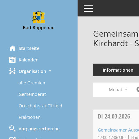
Toggle navigation
Gemeinsame
Kirchardt - 
Startseite
Kalender
Informationen
Organisation
alle Gremien
Monat
Gemeinderat
Ortschaftsrat Fürfeld
DI
24.03.2026
Fraktionen
Vorgangsrecherche
Gemeinsamer Aussch
17:00-17:06 Uhr
Bad 