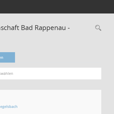
schaft Bad Rappenau -
en
swählen
iegelsbach