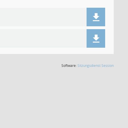
(Wird in
Software:
Sitzungsdienst
Session