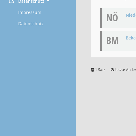
Datenschutz
Impressum
NÖ
Niede
Datenschutz
BM
Bek
1 Satz
Letzte Änder