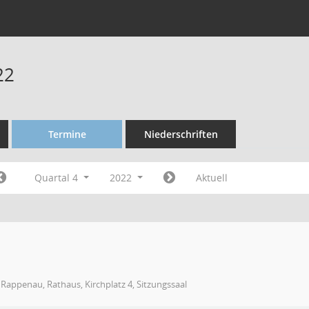
22
Termine
Niederschriften
Quartal 4
2022
Aktuell
Rappenau, Rathaus, Kirchplatz 4, Sitzungssaal