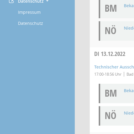
Datenschutz
BM
Bek
Impressum
Datenschutz
NÖ
Niede
DI
13.12.2022
Technischer Aussc
17:00-18:56 Uhr
Bad 
BM
Bek
NÖ
Niede