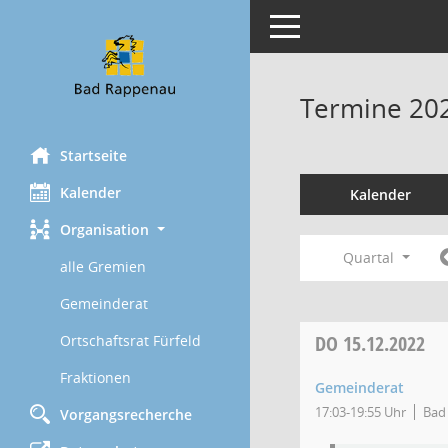
Toggle navigation
Termine 20
Startseite
Kalender
Kalender
Organisation
Quartal
alle Gremien
Gemeinderat
DO
15.12.2022
Ortschaftsrat Fürfeld
Fraktionen
Gemeinderat
17:03-19:55 Uhr
Bad 
Vorgangsrecherche