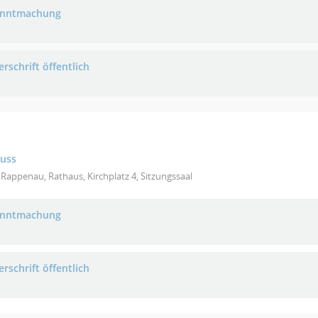
anntmachung
rschrift öffentlich
huss
Rappenau, Rathaus, Kirchplatz 4, Sitzungssaal
anntmachung
rschrift öffentlich