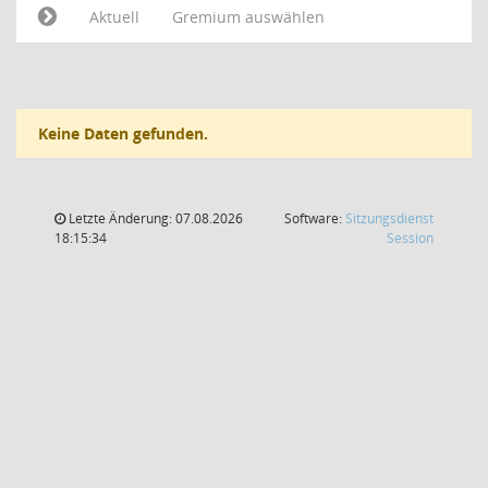
Aktuell
Gremium auswählen
Keine Daten gefunden.
Letzte Änderung: 07.08.2026
Software:
Sitzungsdienst
(Wird in
18:15:34
Session