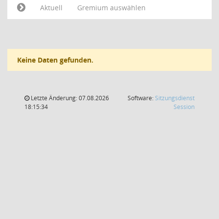
Aktuell
Gremium auswählen
Keine Daten gefunden.
Letzte Änderung: 07.08.2026
Software:
Sitzungsdienst
(Wird in
18:15:34
Session