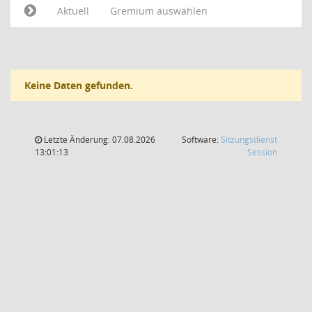
Aktuell
Gremium auswählen
Keine Daten gefunden.
Letzte Änderung: 07.08.2026
Software:
Sitzungsdienst
(Wird in
13:01:13
Session