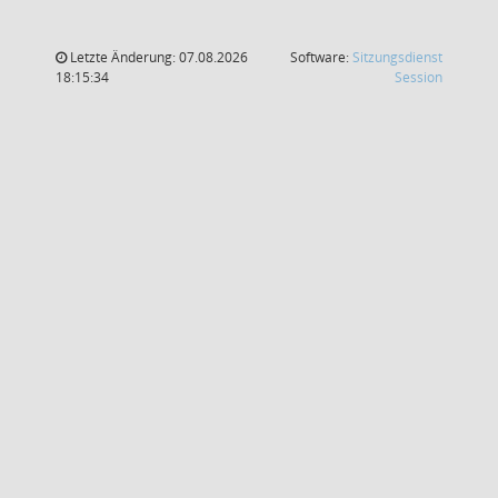
Letzte Änderung: 07.08.2026
Software:
Sitzungsdienst
(Wird in
18:15:34
Session