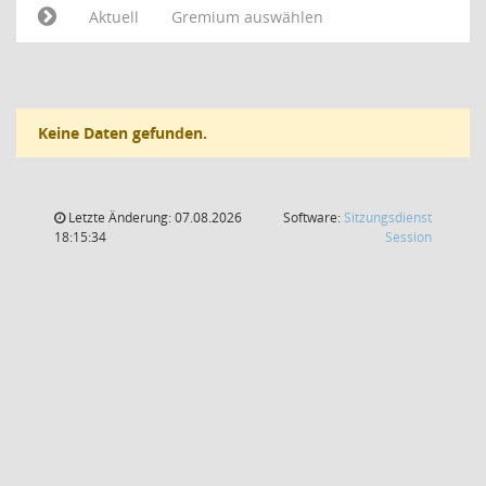
Aktuell
Gremium auswählen
Keine Daten gefunden.
Letzte Änderung: 07.08.2026
Software:
Sitzungsdienst
(Wird in
18:15:34
Session