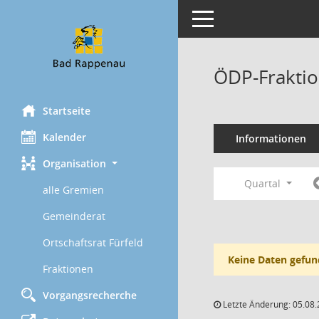
Toggle navigation
ÖDP-Fraktio
Startseite
Kalender
Informationen
Organisation
Quartal
alle Gremien
Gemeinderat
Ortschaftsrat Fürfeld
Keine Daten gefun
Fraktionen
Vorgangsrecherche
Letzte Änderung: 05.08.