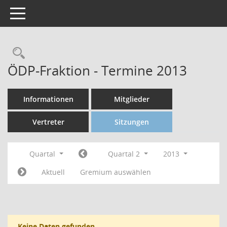
Toggle navigation
ÖDP-Fraktion - Termine 2013
Informationen
Mitglieder
Vertreter
Sitzungen
Quartal
Quartal 2
2013
Aktuell
Gremium auswählen
Keine Daten gefunden.