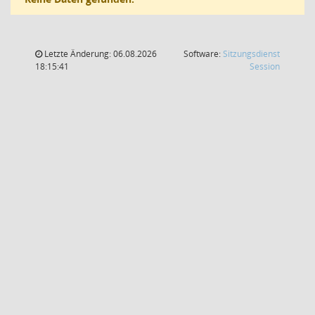
Letzte Änderung: 06.08.2026
Software:
Sitzungsdienst
(Wird in
18:15:41
Session