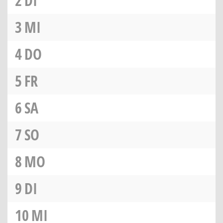
2
DI
3
MI
4
DO
5
FR
6
SA
7
SO
8
MO
9
DI
10
MI