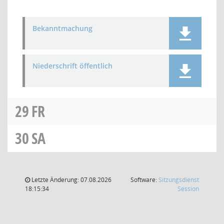
Bekanntmachung
Niederschrift öffentlich
29
FR
30
SA
Letzte Änderung: 07.08.2026
Software:
Sitzungsdienst
(Wird in
18:15:34
Session