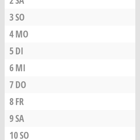
2
SA
3
SO
4
MO
5
DI
6
MI
7
DO
8
FR
9
SA
10
SO