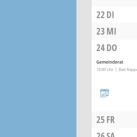
22
DI
23
MI
24
DO
Gemeinderat
18:00 Uhr
Bad Rappe
25
FR
26
SA