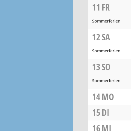
11
FR
Sommerferien
12
SA
Sommerferien
13
SO
Sommerferien
14
MO
15
DI
16
MI