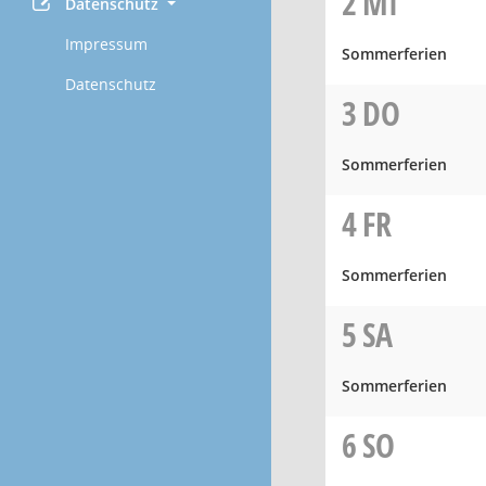
2
MI
Datenschutz
Impressum
Sommerferien
Datenschutz
3
DO
Sommerferien
4
FR
Sommerferien
5
SA
Sommerferien
6
SO