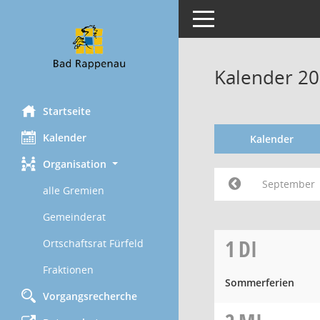
Toggle navigation
Kalender 2
Startseite
Kalender
Kalender
Organisation
September
alle Gremien
Gemeinderat
1
DI
Ortschaftsrat Fürfeld
Fraktionen
Sommerferien
Vorgangsrecherche