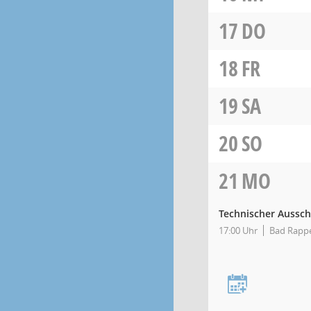
17
DO
18
FR
19
SA
20
SO
21
MO
Technischer Aussc
17:00 Uhr
Bad Rappe